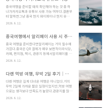
장 먼저 봐야 할 것은해외 앱 사용 가능 여부다.중
처음 들어갔을 때부터 “여기는 해..
중국여행을 준비할 때꼭 확인해야 하는 것 중 하
국 본토에서는 유튜브, 구글, 인스타그램, 페이스
나가카카오톡과 유튜브 사용 가능 여부다.결론부
북 같은해외 서비스 접속이 제한되는 경우가 많
터 말하면그냥 중국 현지 와이파이나 현지 유심
다.그래서 상품 설명에 아래 문구가 있는지 확인
을 쓰면카카오톡, 유튜브, 구글, 인스타그램 접속
해야 한다.확인할 문구카카오톡 가능유튜브 가능
2026. 6. 12.
이안 되거나 불안정할 수 있다.특히 유튜브는 중
구글 가능인스타그램 가능VPN 없이 사용 가능홍
국 본토에서일반 인터넷으로 접속하기 어렵다고
콩망 / 우회망 / 로밍망 사용그냥 “중국 데이터 가
보는 게 맞다.카카오톡은 시기나 통신 환경에 따
중국여행에서 알리페이 사용 시 주의사항 TOP5
능”이라고만 적힌 상품은중국 현지망만 연결되
라메시지가 되는 경우도 있고,사진·영상 전송이
어유튜브나 구..
중국 여행을 준비한다면알리페이는 거의 필수에
나 통화가 불안정한 경우도 있다.그래서 중국여
가깝다.중국은 QR 결제가 매우 보편적이라식당,
행 전에는인터넷 준비를 꼭 해두는 게 좋다.1. 유
카페, 편의점, 택시, 관광지 등에서알리페이를 사
튜브는 그냥 접속이 어렵다중국 본토에서는유튜
용하는 경우가 많다.외국인도 알리페이에 해외
브 접속이 제한되는 경우가 많다.한국에서처럼그
2026. 6. 12.
카드를 연결해중국 현지 결제에 사용할 수 있다.
냥 앱을 열고 영상을 보는 방식은잘 안 된다고 생
다만 여행 전에 몇 가지는 꼭 확인해야 한다.1. 출
각하는 게 안전하다.유튜브를 꼭 봐야 한다면
국 전에 카드 등록을 끝내야 한다알리페이는 현
다롄 먹방 여행, 무박 2일 후기｜짧지만 알차게 먹고 온 다롄 여행
VPN, 로밍, 우회 가능한 eSIM 등을미리 준비하
지에 도착해서 설치하는 것보다한국에서 미리 설
는 것이 좋다.다만 ..
다롄 여행은 길게 다녀온 여행은 아니었다.거의
치하고카드 등록까지 끝내는 게 좋다.현지에서
무박 2일에 가까운 짧은 일정이었지만,먹방 여행
인증 문자나 카드 등록이 안 되면결제할 때 바로
으로는 생각보다 만족도가 높았다.관광지를 많이
막힐 수 있다.특히 공항에 도착하자마자택시, 지
보기보다는해산물, 만두, 양꼬치, 로컬 음식 위주
하철, 편의점에서 결제해야 하는 경우가 많아서
2026. 6. 12.
로먹고 걷는 일정이었다.짧은 일정이라 아쉬움은
출국 전 세팅은 필수다.체크할 것알리페이 앱 설
있었지만,다롄이 어떤 도시인지 느끼기에는 충분
치여권 정보 입력해외 카드 등록본인 인증 완료