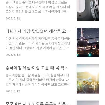
중국 여행을 준비할 때유심이나 이심을 고르는
은무조건 가격보다해외 앱 사용 가능 여부를 먼
사람이 많다.그런데 여기서 꼭 봐야 할 게 있다.바
저 봐야 한다.중국여행 유심·이심 고르는 기준중
로현지 통신망을 그대로 쓰는 유심인지아니면해
국여행용 유심이나 이심을 고를 때는아래 문구가
외망·로밍망을 경유하는 상품인지다.중국 여행
있는지 확인하는 게 좋다.카카오톡 가능유튜브
2026. 6. 12.
에서는단순히 데이터가 되는 것보다내가 쓰는 앱
가능구글 가능인스타그램 가능VPN 없이 사용 가
이 되는지가 훨씬 중요하다.개인적으로 중국 여
능홍콩망 경유해외 로밍망 경유중국 본토 사용
행용 유심을 고른다면현지 통신망만 쓰는 일반
다롄에서 가장 맛있었던 해산물 요리집은 여기｜완바오 해산물 후기
가능반대로“중국 데이터 가능”이라고만 적혀 있
유심은추천하지 않는다.1. 유튜브·구글이 안 될
고구글·유튜브 가능 여부가 안 적..
다롄 먹방 여행에서가장 기대했던 음식은 해산물
수 있다중국 본토에서는유튜브, 구글, 인스타그
이었다.다롄은 바다와 가까운 도시라해산물 식당
램, 페이스북 같은해외 서비스 접속이 제한되는
이 정말 많다.그중에서 가장 기억에 남았던 곳은
경우가 많다.중국의 인터넷 검열 시스템, 흔히 말
완바오 해산물이었다.중국어 이름은 万宝海鲜
하는Great Firewall 때문에일부 해외 사이트와
2026. 6. 12.
舫,영어로는 WanBao Seafood Fang이다.다
앱 접속이 막히거나 불안정할 수 있다.2026년 기
롄 해산물 맛집, 완바오 해산물완바오 해산물은
준 여행자용 eSIM 안내에서도 중국 본토에서는
다롄 해산물 맛집을 검색하면자주 나오는 식당이
중국여행 유심·이심 고를 때 꼭 확인해야 할 것
Google, Facebook, WhatsApp, Ins..
다.관광객도 많이 찾지만,현지인 모임이나 가족
중국여행을 준비할 때유심이나 이심을 아무거나
식사 장소로도많이 언급되는 곳이다.완전 로컬
고르면 안 된다.중국은 인터넷 환경이 한국과 다
시장 식당이라기보다는규모가 크고 정돈된 해산
르기 때문에단순히 데이터 용량만 보고 고르면현
물 전문점 느낌이었다.처음 다롄에서 해산물을
지에서 불편할 수 있다.특히 카카오톡, 유튜브, 구
먹는다면너무 허름한 곳보다이런 식당이 오히려
2026. 6. 12.
글, 인스타그램을사용할 계획이라면상품 설명을
편할 수 있다.분위기는 생각보다 크고 화려한 편
꼭 자세히 봐야 한다.1. 카카오톡·유튜브·구글
완바오 해산물은작은 로컬 식당 느낌은 아니었
사용 가능 여부중국여행 유심·이심을 고를 때가
중국여행 시 카카오톡·유튜브 사용할 수 있을까?
다.식당 규모가 꽤 크고,해산물 종류도 다양해서