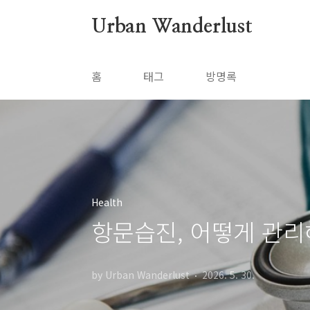
본문 바로가기
Urban Wanderlust
홈
태그
방명록
Health
항문습진, 어떻게 관리
by Urban Wanderlust
2026. 5. 30.