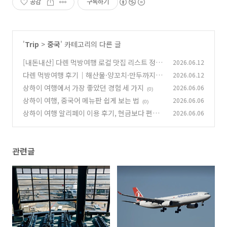
공감
구독하기
'
Trip
>
중국
' 카테고리의 다른 글
[내돈내산] 다롄 먹방여행 로컬 맛집 리스트 정리
2026.06.12
다롄 먹방여행 후기｜해산물·양꼬치·만두까지
2026.06.12
(0)
먹고 온 대련 여행
상하이 여행에서 가장 좋았던 경험 세 가지
2026.06.06
(0)
(0)
상하이 여행, 중국어 메뉴판 쉽게 보는 법
2026.06.06
(0)
상하이 여행 알리페이 이용 후기, 현금보다 편했
2026.06.06
던 이유
(0)
관련글