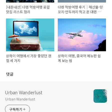
[내돈내산] 다롄 먹방여행 로컬
다롄 먹방여행 후기｜해산물·양
맛집 리스트 정리
꼬치·만두까지 먹고 온 대련 여
행
상하이 여행에서 가장 좋았던 경
상하이 여행, 중국어 메뉴판 쉽
험 세 가지
게 보는 법
댓글
Urban Wanderlust
Urban Wanderlust
구독하기